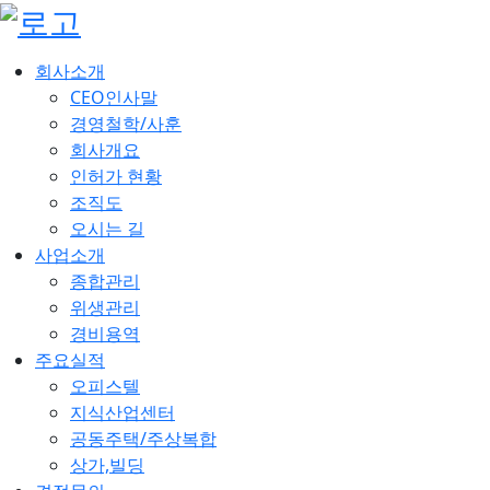
회사소개
CEO인사말
경영철학/사훈
회사개요
인허가 현황
조직도
오시는 길
사업소개
종합관리
위생관리
경비용역
주요실적
오피스텔
지식산업센터
공동주택/주상복합
상가,빌딩