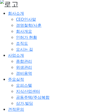
회사소개
CEO인사말
경영철학/사훈
회사개요
인허가 현황
조직도
오시는 길
사업소개
종합관리
위생관리
경비용역
주요실적
오피스텔
지식산업센터
공동주택/주상복합
상가,빌딩
견적문의