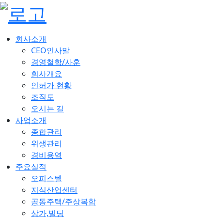
회사소개
CEO인사말
경영철학/사훈
회사개요
인허가 현황
조직도
오시는 길
사업소개
종합관리
위생관리
경비용역
주요실적
오피스텔
지식산업센터
공동주택/주상복합
상가,빌딩