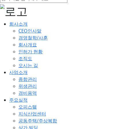
회사소개
CEO인사말
경영철학/사훈
회사개요
인허가 현황
조직도
오시는 길
사업소개
종합관리
위생관리
경비용역
주요실적
오피스텔
지식산업센터
공동주택/주상복합
상가,빌딩